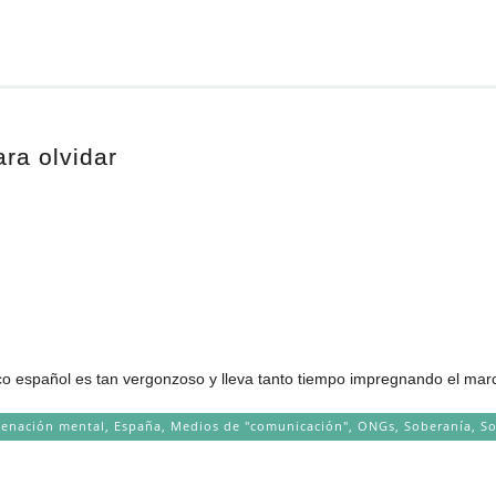
ra olvidar
o español es tan vergonzoso y lleva tanto tiempo impregnando el marco
ienación mental
,
España
,
Medios de "comunicación"
,
ONGs
,
Soberanía
,
So