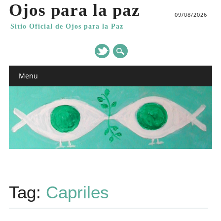
Ojos para la paz
09/08/2026
Sitio Oficial de Ojos para la Paz
Main menu
Skip
Menu
to
content
Tag:
Capriles