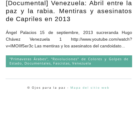
[Documental] Venezuela: Abril entre la
Andrés Vázquez de Sola
paz y la rabia. Mentiras y asesinatos
de Capriles en 2013
Ángel Palacios 15 de septiembre, 2013 sucreranda Hugo
Chávez Venezuela 1 http://www.youtube.com/watch?
v=IMOIIf5er3c Las mentiras y los asesinatos del candoidato...
"Primaveras Árabes", "Revoluciones" de Colores y Golpes de
Estado
,
Documentales
,
Fascistas
,
Venezuela
© Ojos para la paz -
Mapa del sitio web