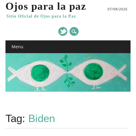
Ojos para la paz
07/08/2026
Sitio Oficial de Ojos para la Paz
Main menu
Skip
Menu
to
content
Tag:
Biden