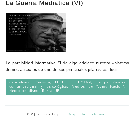
La Guerra Mediática (VI)
Andrés Vázquez de Sola
La parcialidad informativa Si de algo adolece nuestro «sistema
democrático» es de uno de sus principales pilares, es decir,...
Capitalismo
,
Censura
,
EEUU
,
EEUU/OTAN
,
Europa
,
Guerra
comunicacional y psicológica
,
Medios de "comunicación"
,
Neocolonialismo
,
Rusia
,
UE
© Ojos para la paz -
Mapa del sitio web