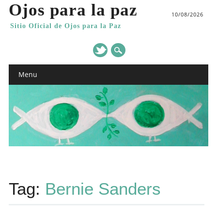
Ojos para la paz
10/08/2026
Sitio Oficial de Ojos para la Paz
Main menu
Skip
Menu
to
content
Tag:
Bernie Sanders