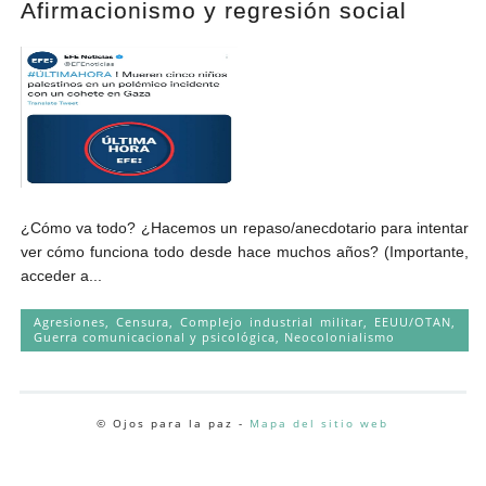
Afirmacionismo y regresión social
Andrés Vázquez de Sola
¿Cómo va todo? ¿Hacemos un repaso/anecdotario para intentar
ver cómo funciona todo desde hace muchos años? (Importante,
acceder a...
Agresiones
,
Censura
,
Complejo industrial militar
,
EEUU/OTAN
,
Guerra comunicacional y psicológica
,
Neocolonialismo
© Ojos para la paz -
Mapa del sitio web