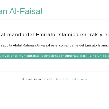
n Al-Faisal
a al mando del Emirato Islámico en Irak y e
e saudita Abdul Rahman Al-Faisal es el comandante del Emirato Islámico
U
,
Invasiones "humanitarias" e invasiones encubiertas
,
Irak
,
Reino Unido
,
© Ojos para la paz -
Mapa del sitio web