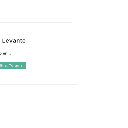
l Levante
 en...
Siria
,
Turquía