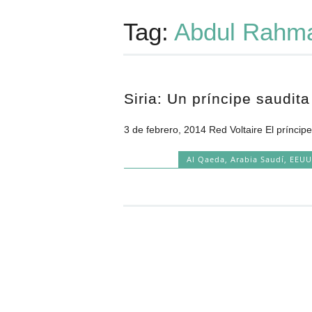
Tag:
Abdul Rahma
Siria: Un príncipe saudit
3 de febrero, 2014 Red Voltaire El príncip
Al Qaeda
,
Arabia Saudí
,
EEU